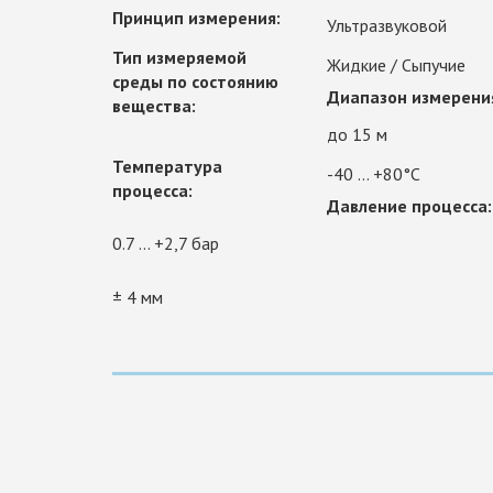
Принцип измерения:
Ультразвуковой
Тип измеряемой
Жидкие / Сыпучие
среды по состоянию
Диапазон измерени
вещества:
до 15 м
Температура
-40 ... +80°C
процесса:
Давление процесса:
0.7 ... +2,7 бар
± 4 мм